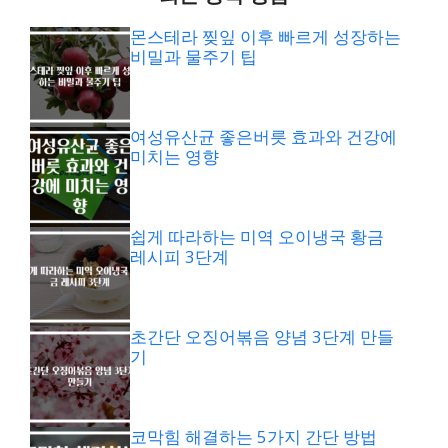
몬스테라 찢잎 이후 빠르게 성장하는
비밀과 물주기 팁
여성유산균 좋은버릇 효과와 건강에
미치는 영향
쉽게 따라하는 미역 오이냉국 황금
레시피 3단계
초간단 오징어볶음 양념 3단계 만들
기
코막힘 해결하는 5가지 간단 방법