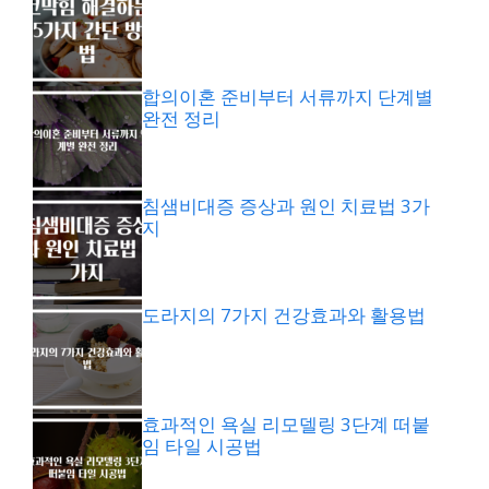
합의이혼 준비부터 서류까지 단계별
완전 정리
침샘비대증 증상과 원인 치료법 3가
지
도라지의 7가지 건강효과와 활용법
효과적인 욕실 리모델링 3단계 떠붙
임 타일 시공법