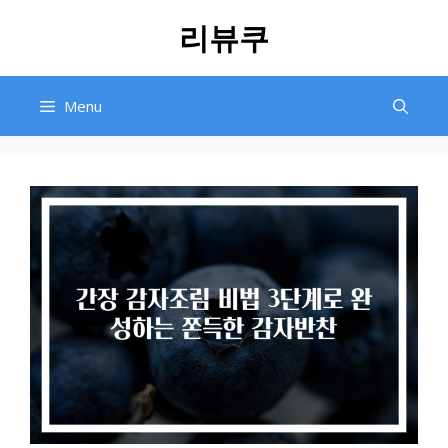
Skip
리뷰쿠
to
content
Menu