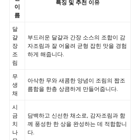
특징 및 추천 이유
이
름
달
걀
부드러운 달걀과 간장 소스의 조합이 감
장
자조림과 잘 어울려 균형 잡힌 맛을 경험
조
하게 해줍니다.
림
무
아삭한 무와 새콤한 양념이 조림의 짭조
생
름함을 한층 상큼하게 만들어줍니다.
채
시
금
담백하고 신선한 채소로, 감자조림과 함
치
께 풍성한 한 상을 완성하는 데 적합합니
나
다.