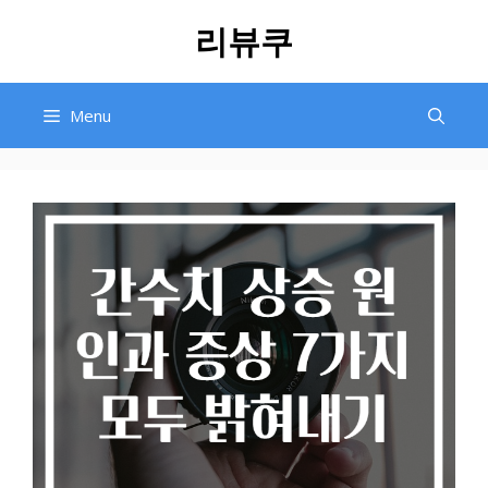
Skip
리뷰쿠
to
content
Menu