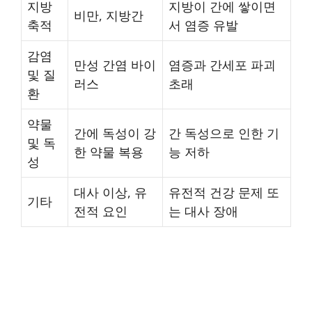
지방
지방이 간에 쌓이면
비만, 지방간
축적
서 염증 유발
감염
만성 간염 바이
염증과 간세포 파괴
및 질
러스
초래
환
약물
간에 독성이 강
간 독성으로 인한 기
및 독
한 약물 복용
능 저하
성
대사 이상, 유
유전적 건강 문제 또
기타
전적 요인
는 대사 장애