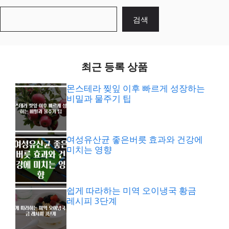
검
검색
색
최근 등록 상품
몬스테라 찢잎 이후 빠르게 성장하는
비밀과 물주기 팁
여성유산균 좋은버릇 효과와 건강에
미치는 영향
쉽게 따라하는 미역 오이냉국 황금
레시피 3단계