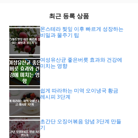
최근 등록 상품
몬스테라 찢잎 이후 빠르게 성장하는
비밀과 물주기 팁
여성유산균 좋은버릇 효과와 건강에
미치는 영향
쉽게 따라하는 미역 오이냉국 황금
레시피 3단계
초간단 오징어볶음 양념 3단계 만들
기