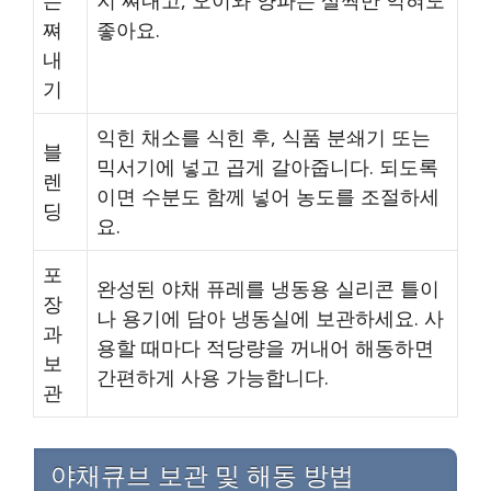
는
지 쪄내고, 오이와 양파는 살짝만 익혀도
쪄
좋아요.
내
기
익힌 채소를 식힌 후, 식품 분쇄기 또는
블
믹서기에 넣고 곱게 갈아줍니다. 되도록
렌
이면 수분도 함께 넣어 농도를 조절하세
딩
요.
포
완성된 야채 퓨레를 냉동용 실리콘 틀이
장
나 용기에 담아 냉동실에 보관하세요. 사
과
용할 때마다 적당량을 꺼내어 해동하면
보
간편하게 사용 가능합니다.
관
야채큐브 보관 및 해동 방법