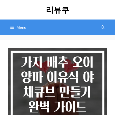
Skip
리뷰쿠
to
content
Menu