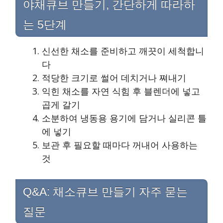
야채큐브 만들기, 간단하게 따라하
는 5단계
신선한 채소를 준비하고 깨끗이 세척합니
다
적당한 크기로 썰어 데치거나 쪄내기
익힌 채소를 자연 식힘 후 블렌더에 넣고
곱게 갈기
소분하여 냉동용 용기에 담거나 실리콘 틀
에 넣기
보관 후 필요할 때마다 꺼내어 사용하는
것
Q&A: 채소큐브 만들기 자주 묻는
질문