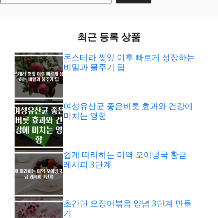
최근 등록 상품
몬스테라 찢잎 이후 빠르게 성장하는
비밀과 물주기 팁
여성유산균 좋은버릇 효과와 건강에
미치는 영향
쉽게 따라하는 미역 오이냉국 황금
레시피 3단계
초간단 오징어볶음 양념 3단계 만들
기