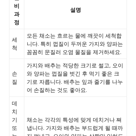
비
설명
과
정
모든 채소는 흐르는 물에 깨끗이 세척합
세
니다. 특히 껍질이 두꺼운 가지와 양파는
척
꼼꼼히 문질러 오염 물질을 제거하세요.
가지와 배추는 적당한 크기로 썰고, 오이
손
와 양파는 껍질을 벗긴 후 먹기 좋은 크
질
기로 자릅니다. 배추는 잎과 줄기를 나누
어 손질하는 것도 좋아요.
데
치
기
채소는 각각의 특성에 맞게 데치거나 쪄
또
냅니다. 가지와 배추는 부드럽게 될 때까