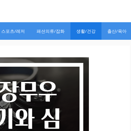
스포츠/레저
패션의류/잡화
생활/건강
출산/육아