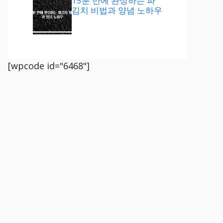
15분 만에 완성하는 파
김치 비법과 양념 노하우
[wpcode id="6468"]