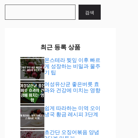
검
검색
색
최근 등록 상품
몬스테라 찢잎 이후 빠르
게 성장하는 비밀과 물주
기 팁
여성유산균 좋은버릇 효
과와 건강에 미치는 영향
쉽게 따라하는 미역 오이
냉국 황금 레시피 3단계
초간단 오징어볶음 양념