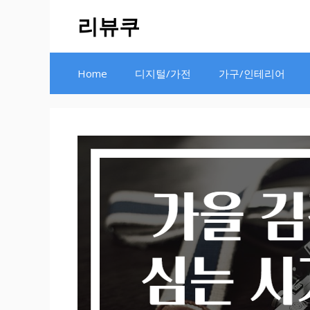
Skip
리뷰쿠
to
content
Home
디지털/가전
가구/인테리어