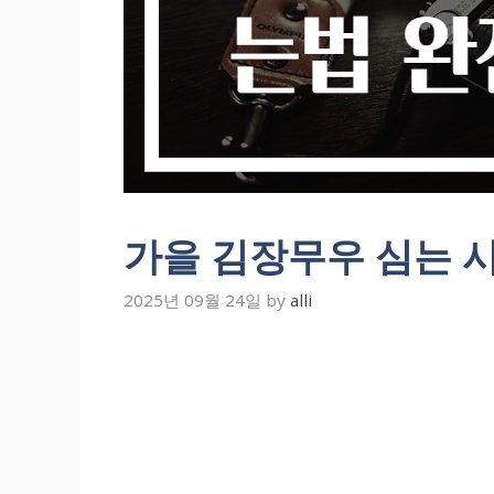
가을 김장무우 심는 
2025년 09월 24일
by
alli