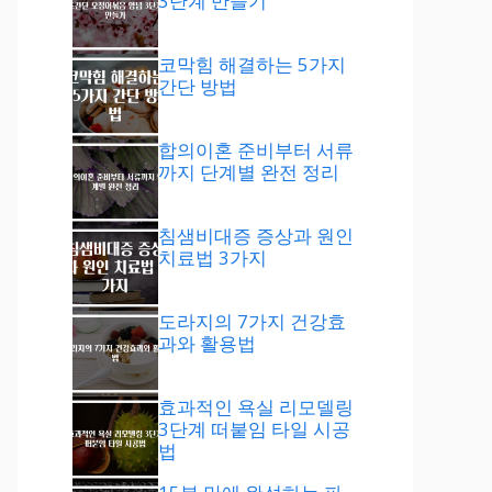
3단계 만들기
코막힘 해결하는 5가지
간단 방법
합의이혼 준비부터 서류
까지 단계별 완전 정리
침샘비대증 증상과 원인
치료법 3가지
도라지의 7가지 건강효
과와 활용법
효과적인 욕실 리모델링
3단계 떠붙임 타일 시공
법