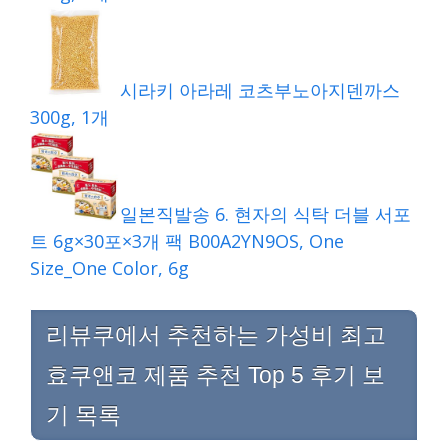
시라키 아라레 코츠부노아지덴까스
300g, 1개
일본직발송 6. 현자의 식탁 더블 서포
트 6g×30포×3개 팩 B00A2YN9OS, One
Size_One Color, 6g
리뷰쿠에서 추천하는 가성비 최고
효쿠앤코 제품 추천 Top 5 후기 보
기 목록