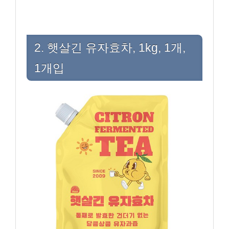
2. 햇살긴 유자효차, 1kg, 1개,
1개입