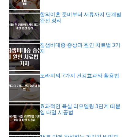
합의이혼 준비부터 서류까지 단계별
완전 정리
침샘비대증 증상과 원인 치료법 3가
지
도라지의 7가지 건강효과와 활용법
효과적인 욕실 리모델링 3단계 떠붙
임 타일 시공법
15분 만에 완성하는 파김치 비법과