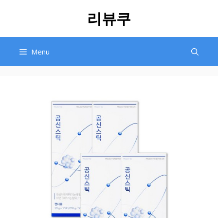
Skip
리뷰쿠
to
content
Menu