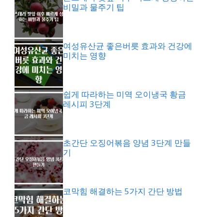
비밀과 물주기 팁
여성유산균 좋은버릇 효과와 건강에
미치는 영향
쉽게 따라하는 미역 오이냉국 황금
레시피 3단계
초간단 오징어볶음 양념 3단계 만들
기
코막힘 해결하는 5가지 간단 방법