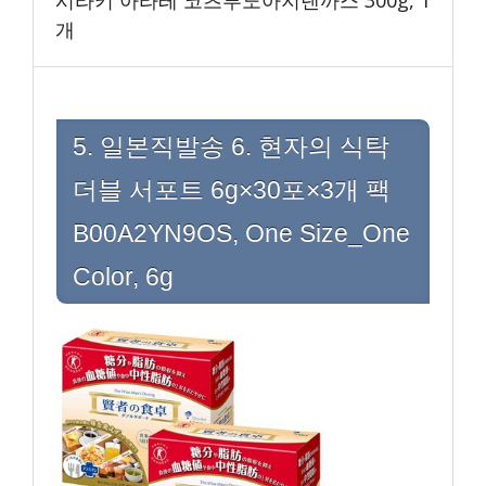
시라키 아라레 코츠부노아지덴까스 300g, 1
개
5. 일본직발송 6. 현자의 식탁
더블 서포트 6g×30포×3개 팩
B00A2YN9OS, One Size_One
Color, 6g