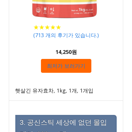
★★★★★
★★★★★
(
713
개의 후기가 있습니다.)
14,250원
최저가 보러가기
햇살긴 유자효차, 1kg, 1개, 1개입
3. 공신스틱 세상에 없던 몰입