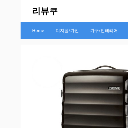
Skip
리뷰쿠
to
content
Home
디지털/가전
가구/인테리어