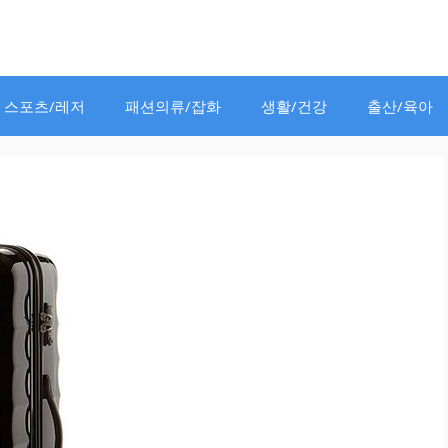
스포츠/레저
패션의류/잡화
생활/건강
출산/육아