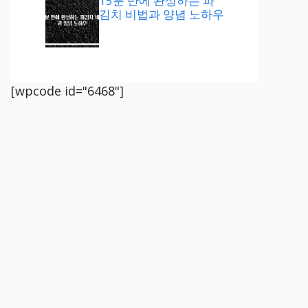
15분 만에 완성하는 파
김치 비법과 양념 노하우
[wpcode id="6468"]