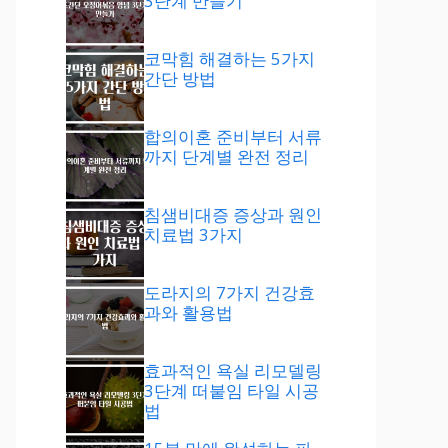
3단계 만들기
코막힘 해결하는 5가지
간단 방법
합의이혼 준비부터 서류
까지 단계별 완전 정리
침샘비대증 증상과 원인
치료법 3가지
도라지의 7가지 건강효
과와 활용법
효과적인 욕실 리모델링
3단계 떠붙임 타일 시공
법