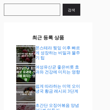
검
검색
색
최근 등록 상품
몬스테라 찢잎 이후 빠르
게 성장하는 비밀과 물주
기 팁
여성유산균 좋은버릇 효
과와 건강에 미치는 영향
쉽게 따라하는 미역 오이
냉국 황금 레시피 3단계
초간단 오징어볶음 양념